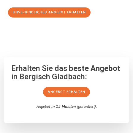
UNVERBINDLICHES ANGEBOT ERHALTEN
100% unverbindlich
– Garantiert eine Antwort
innerhalb von 15
Minuten
.
Erhalten Sie das
beste Angebot
in Bergisch Gladbach:
ANGEBOT ERHALTEN
Angebot
in 15 Minuten
(garantiert).