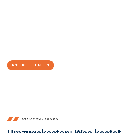
einfach und stressfrei Ihr Umzug Bergisch Gladbach
Würzburg
sein kann. Unser Expertenteam steht bereit, um Ihnen
einen reibungslosen Übergang in Ihr neues Zuhause zu
garantieren.
Jetzt
unverbindliches Angebot
erhalten &
100€ sparen:
ANGEBOT ERHALTEN
+4915792653387
INFORMATIONEN