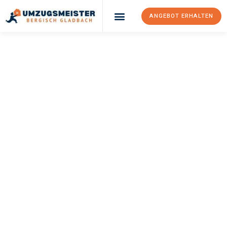
ANGEBOT ERHALTEN
UMZUGSMEISTER
BÜRGER
Umzug Bergisch
Gladbach
Würzburg
Ihr Umzug Bergisch Gladbach Würzburg kann so einfach sein!
Erleben Sie unseren
erstklassigen Service
und sichern Sie sich
die
besten Preise in Bergisch Gladbach
.
Jetzt Ihr individuelles Angebot anfordern und den ersten
Schritt zu einem stressfreien Umzug nach Würzburg
machen: