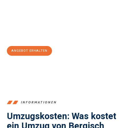
einen reibungslosen Übergang in Ihr neues Zuhause zu
garantieren.
Jetzt
unverbindliches Angebot
erhalten &
100€ sparen:
ANGEBOT ERHALTEN
+4915792653387
INFORMATIONEN
Umzugskosten: Was kostet
ein Umzug von Bergisch