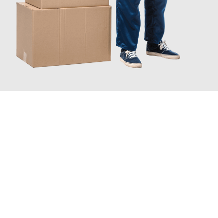
JETZT ANFRAGEN
Erleben Sie mit Umzugsmeister Bürger Bergisch Gladbach, wie
einfach und stressfrei Ihr Umzug Bergisch Gladbach
Koblenz
sein kann. Unser Expertenteam steht bereit, um Ihnen