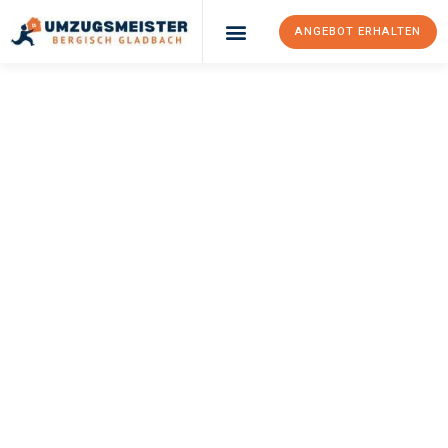
ANGEBOT ERHALTEN
UMZUGSMEISTER
BÜRGER
Umzug Bergisch
Gladbach
Koblenz
Ihr Umzug Bergisch Gladbach Koblenz kann so einfach sein!
Erleben Sie unseren
erstklassigen Service
und sichern Sie sich
die
besten Preise in Bergisch Gladbach
.
Jetzt Ihr individuelles Angebot anfordern und den ersten
Schritt zu einem stressfreien Umzug nach Koblenz machen: