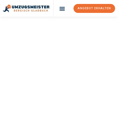
ANGEBOT ERHALTEN
UMZUGSMEISTER
BÜRGER
Umzug Bergisch
Gladbach
Rostock
Ihr Umzug Bergisch Gladbach Rostock kann so einfach sein!
Erleben Sie unseren
erstklassigen Service
und sichern Sie sich
die
besten Preise in Bergisch Gladbach
.
Jetzt Ihr individuelles Angebot anfordern und den ersten
Schritt zu einem stressfreien Umzug nach Rostock machen: