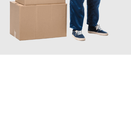
JETZT ANFRAGEN
Erleben Sie mit Umzugsmeister Bürger Bergisch Gladbach, wie
einfach und stressfrei Ihr Umzug Bergisch Gladbach
Rostock
sein kann. Unser Expertenteam steht bereit, um Ihnen