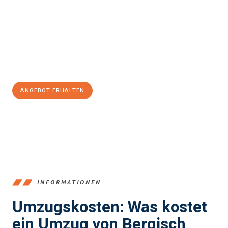
einen reibungslosen Übergang in Ihr neues Zuhause zu
garantieren.
Jetzt
unverbindliches Angebot
erhalten &
100€ sparen:
ANGEBOT ERHALTEN
+4915792653387
INFORMATIONEN
Umzugskosten: Was kostet
ein Umzug von Bergisch