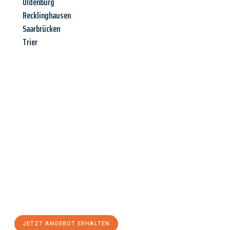
Oldenburg
Recklinghausen
Saarbrücken
Trier
Jetzt anfragen &
Angebot
mit Best-Preis
erhalten!
Schicken Sie uns jetzt Ihre unverbindliche Anfrage und sichern
Sie sich Ihr
individuelles Umzugsangebot für Ihr Anliegen in
Bergisch Gladbach
zum Best-Preis! Nutzen Sie die Gelegenheit
für einen
stressfreien Umzug
mit maximalem Komfort:
JETZT ANGEBOT ERHALTEN