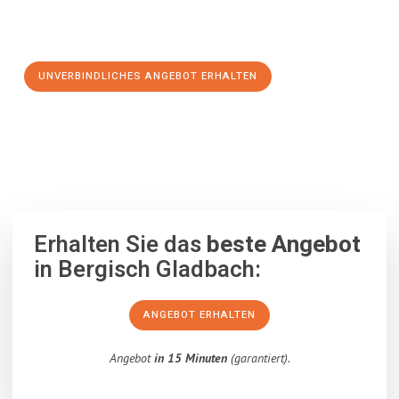
Schritt zu einem stressfreien Umzug nach Offenbach
machen:
UNVERBINDLICHES ANGEBOT ERHALTEN
100% unverbindlich
– Garantiert eine Antwort
innerhalb von 15
Minuten
.
Erhalten Sie das
beste Angebot
in Bergisch Gladbach:
ANGEBOT ERHALTEN
Angebot
in 15 Minuten
(garantiert).