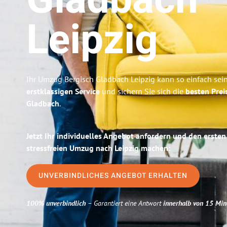
Gladbach
Leipzig
Ihr Umzug Bergisch Gladbach Leipzig kann so einfach sein
erstklassigen Service
und sichern Sie sich die
besten Prei
Gladbach
.
Jetzt Ihr individuelles Angebot anfordern und den ersten
stressfreien Umzug nach Leipzig machen:
UNVERBINDLICHES ANGEBOT ERHALTEN
100% unverbindlich
– Garantiert eine Antwort
innerhalb von 15 Min