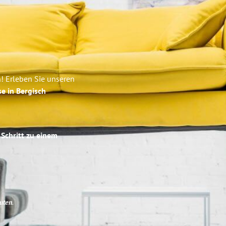
! Erleben Sie unseren
se in Bergisch
 Schritt zu einem
uten
.