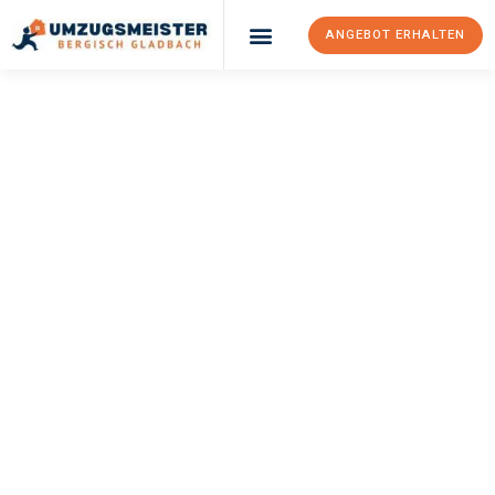
ANGEBOT ERHALTEN
UMZUGSMEISTER
BÜRGER
Umzug Bergisch
Gladbach
Oberhausen
Ihr Umzug Bergisch Gladbach Oberhausen kann so einfach sein!
Erleben Sie unseren
erstklassigen Service
und sichern Sie sich
die
besten Preise in Bergisch Gladbach
.
Jetzt Ihr individuelles Angebot anfordern und den ersten