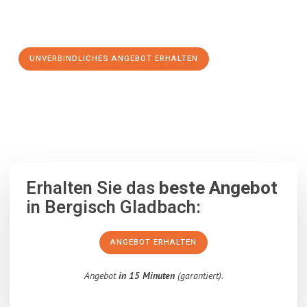
Schritt zu einem stressfreien Umzug nach Oberhausen
machen:
UNVERBINDLICHES ANGEBOT ERHALTEN
100% unverbindlich
– Garantiert eine Antwort
innerhalb von 15
Minuten
.
Erhalten Sie das
beste Angebot
in Bergisch Gladbach:
ANGEBOT ERHALTEN
Angebot
in 15 Minuten
(garantiert).