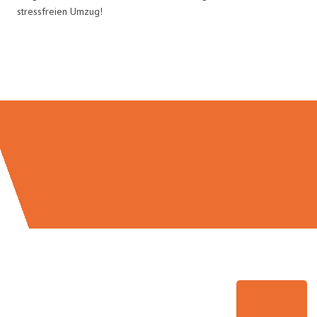
stressfreien Umzug!
Umzugsmeister Bürger in Zahlen: