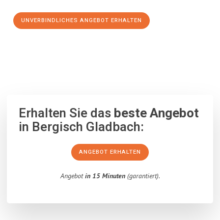
UNVERBINDLICHES ANGEBOT ERHALTEN
100% unverbindlich
– Garantiert eine Antwort
innerhalb von 15
Minuten
.
Erhalten Sie das
beste Angebot
in Bergisch Gladbach:
ANGEBOT ERHALTEN
Angebot
in 15 Minuten
(garantiert).