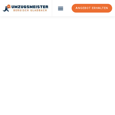
ANGEBOT ERHALTEN
UMZUGSMEISTER
BÜRGER
Umzug Bergisch
Gladbach
Karlsruhe
Ihr Umzug Bergisch Gladbach Karlsruhe kann so einfach sein!
Erleben Sie unseren
erstklassigen Service
und sichern Sie sich
die
besten Preise in Bergisch Gladbach
.
Jetzt Ihr individuelles Angebot anfordern und den ersten
Schritt zu einem stressfreien Umzug nach Karlsruhe
machen: