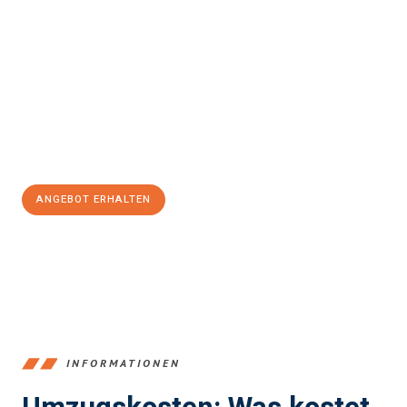
einfach und stressfrei Ihr Umzug Bergisch Gladbach
Karlsruhe
sein kann. Unser Expertenteam steht bereit, um Ihnen
einen reibungslosen Übergang in Ihr neues Zuhause zu
garantieren.
Jetzt
unverbindliches Angebot
erhalten &
100€ sparen:
ANGEBOT ERHALTEN
+4915792653387
INFORMATIONEN