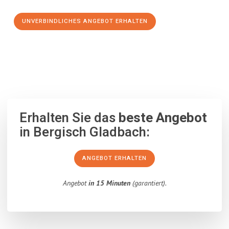
UNVERBINDLICHES ANGEBOT ERHALTEN
100% unverbindlich
– Garantiert eine Antwort
innerhalb von 15
Minuten
.
Erhalten Sie das
beste Angebot
in Bergisch Gladbach:
ANGEBOT ERHALTEN
Angebot
in 15 Minuten
(garantiert).