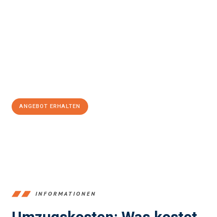
einfach und stressfrei Ihr Umzug Bergisch Gladbach
Straßburg
sein kann. Unser Expertenteam steht bereit, um Ihnen
einen reibungslosen Übergang in Ihr neues Zuhause zu
garantieren.
Jetzt
unverbindliches Angebot
erhalten &
100€ sparen:
ANGEBOT ERHALTEN
+4915792653387
INFORMATIONEN