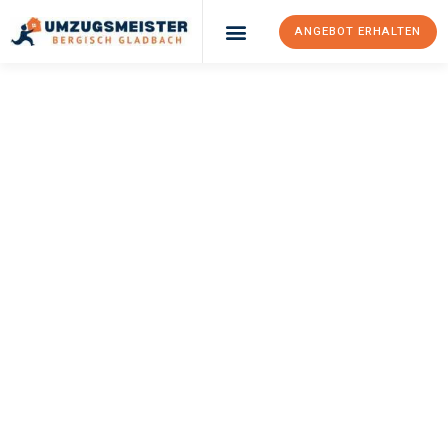
ANGEBOT ERHALTEN
UMZUGSMEISTER
BÜRGER
Umzug Bergisch
Gladbach
Straßburg
Ihr Umzug Bergisch Gladbach Straßburg kann so einfach sein!
Erleben Sie unseren
erstklassigen Service
und sichern Sie sich
die
besten Preise in Bergisch Gladbach
.
Jetzt Ihr individuelles Angebot anfordern und den ersten
Schritt zu einem stressfreien Umzug nach Straßburg
machen: