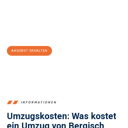
einen reibungslosen Übergang in Ihr neues Zuhause zu
garantieren.
Jetzt
unverbindliches Angebot
erhalten &
100€ sparen:
ANGEBOT ERHALTEN
+4915792653387
INFORMATIONEN
Umzugskosten: Was kostet
ein Umzug von Bergisch