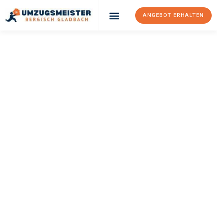
ANGEBOT ERHALTEN
UMZUGSMEISTER
BÜRGER
Umzug Bergisch
Gladbach
Freiburg
Ihr Umzug Bergisch Gladbach Freiburg kann so einfach sein!
Erleben Sie unseren
erstklassigen Service
und sichern Sie sich
die
besten Preise in Bergisch Gladbach
.
Jetzt Ihr individuelles Angebot anfordern und den ersten
Schritt zu einem stressfreien Umzug nach Freiburg machen: