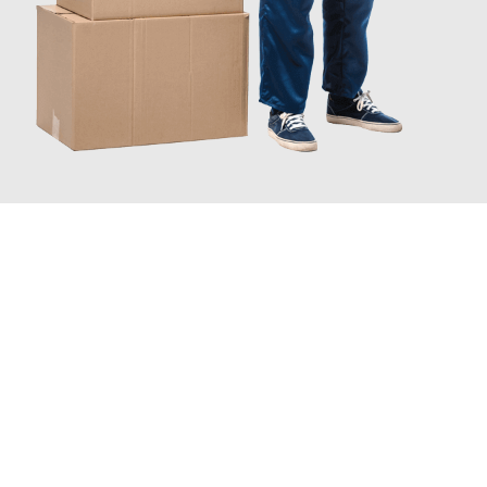
JETZT ANFRAGEN
Erleben Sie mit Umzugsmeister Bürger Bergisch Gladbach, wie
einfach und stressfrei Ihr Umzug Bergisch Gladbach
Freiburg
sein kann. Unser Expertenteam steht bereit, um Ihnen