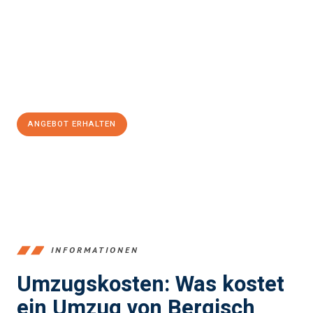
einen reibungslosen Übergang in Ihr neues Zuhause zu
garantieren.
Jetzt
unverbindliches Angebot
erhalten &
100€ sparen:
ANGEBOT ERHALTEN
+4915792653387
INFORMATIONEN
Umzugskosten: Was kostet
ein Umzug von Bergisch