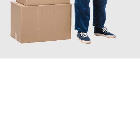
JETZT ANFRAGEN
Erleben Sie mit Umzugsmeister Bürger Bergisch Gladbach, wie
einfach und stressfrei Ihr Umzug Bergisch Gladbach
Bremen
sein kann. Unser Expertenteam steht bereit, um Ihnen