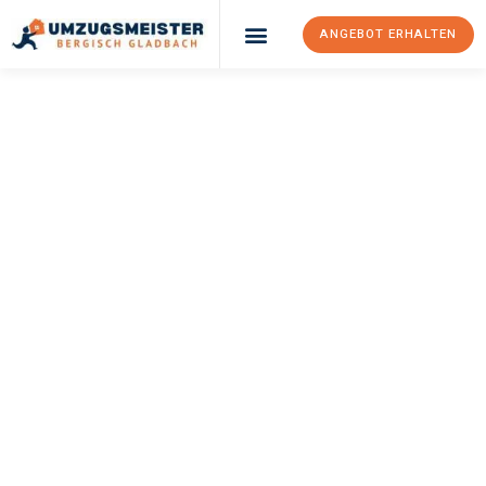
ANGEBOT ERHALTEN
UMZUGSMEISTER
BÜRGER
Umzug Bergisch
Gladbach
Bremen
Ihr Umzug Bergisch Gladbach Bremen kann so einfach sein!
Erleben Sie unseren
erstklassigen Service
und sichern Sie sich
die
besten Preise in Bergisch Gladbach
.
Jetzt Ihr individuelles Angebot anfordern und den ersten
Schritt zu einem stressfreien Umzug nach Bremen machen: