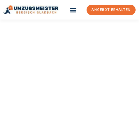
ANGEBOT ERHALTEN
UMZUGSMEISTER
BÜRGER
Umzug Bergisch
Gladbach
München
Ihr Umzug Bergisch Gladbach München kann so einfach sein!
Erleben Sie unseren
erstklassigen Service
und sichern Sie sich
die
besten Preise in Bergisch Gladbach
.
Jetzt Ihr individuelles Angebot anfordern und den ersten
Schritt zu einem stressfreien Umzug nach München
machen: