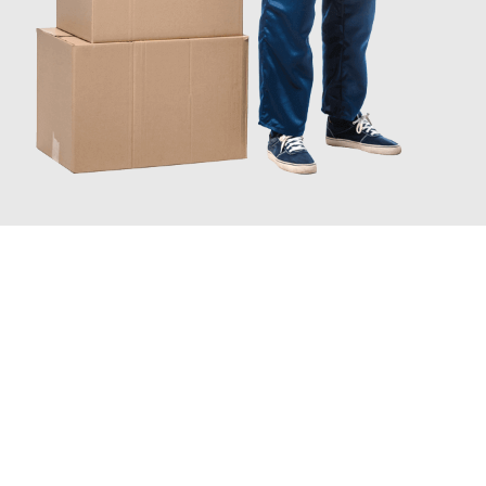
JETZT ANFRAGEN
Erleben Sie mit Umzugsmeister Bürger Bergisch Gladbach, wie
einfach und stressfrei Ihr Umzug Bergisch Gladbach