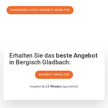
UNVERBINDLICHES ANGEBOT ERHALTEN
100% unverbindlich
– Garantiert eine Antwort
innerhalb von 15
Minuten
.
Erhalten Sie das
beste Angebot
in Bergisch Gladbach:
ANGEBOT ERHALTEN
Angebot
in 15 Minuten
(garantiert).