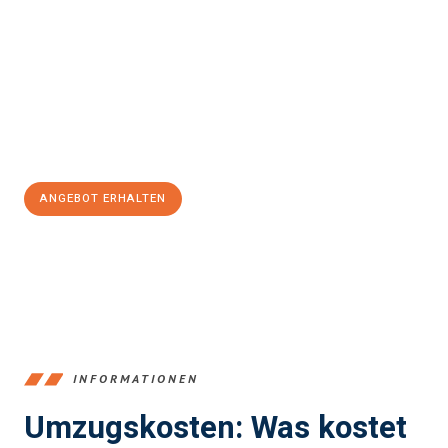
München
sein kann. Unser Expertenteam steht bereit, um Ihnen
einen reibungslosen Übergang in Ihr neues Zuhause zu
garantieren.
Jetzt
unverbindliches Angebot
erhalten &
100€ sparen:
ANGEBOT ERHALTEN
+4915792653387
INFORMATIONEN
Umzugskosten: Was kostet