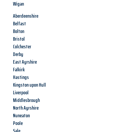
Wigan
Aberdeenshire
Belfast
Bolton
Bristol
Colchester
Derby
East Ayrshire
Falkirk
Hastings
Kingston upon Hull
Liverpool
Middlesbrough
North Ayrshire
Nuneaton
Poole
Sale