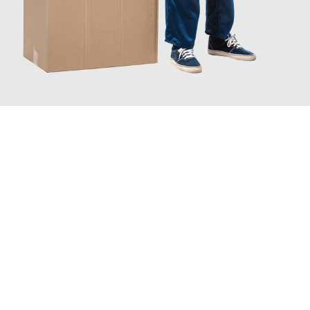
JETZT ANFRAGEN
Erleben Sie mit Umzugsmeister Bürger Bergisch Gladbach, wie
einfach und stressfrei Ihr Umzug Bergisch Gladbach
Thanet
sein kann. Unser Expertenteam steht bereit, um Ihnen
einen reibungslosen Übergang in Ihr neues Zuhause zu
garantieren.