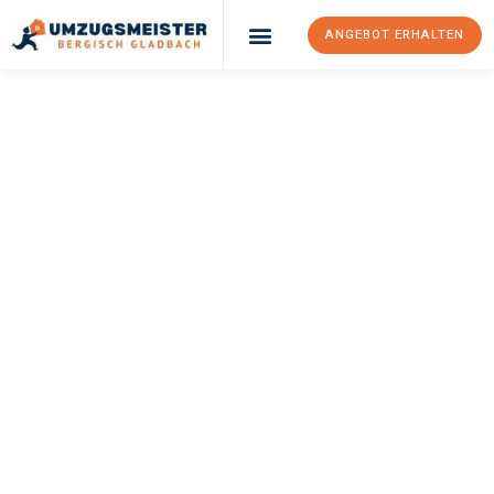
ANGEBOT ERHALTEN
UMZUGSMEISTER
BÜRGER
Umzug Bergisch
Gladbach
Thanet
Ihr Umzug Bergisch Gladbach Thanet kann so einfach sein!
Erleben Sie unseren
erstklassigen Service
und sichern Sie sich
die
besten Preise in Bergisch Gladbach
.
Jetzt Ihr individuelles Angebot anfordern und den ersten
Schritt zu einem stressfreien Umzug nach Thanet machen: