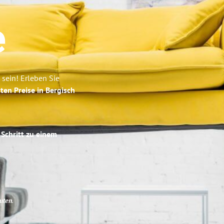
e
sein! Erleben Sie
ten Preise in Bergisch
 Schritt zu einem
uten
.