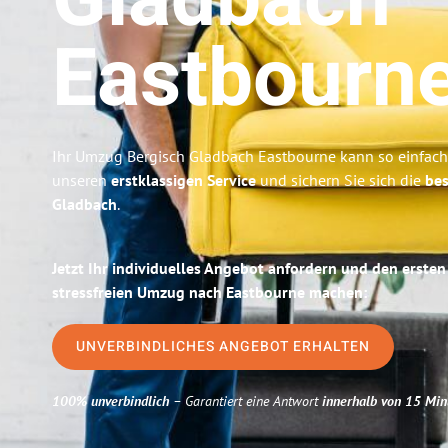
Gladbach
Eastbourn
Ihr Umzug Bergisch Gladbach Eastbourne kann so einfach 
unseren
erstklassigen Service
und sichern Sie sich die
bes
Gladbach
.
Jetzt Ihr individuelles Angebot anfordern und den ersten
stressfreien Umzug nach Eastbourne machen:
UNVERBINDLICHES ANGEBOT ERHALTEN
100% unverbindlich
– Garantiert eine Antwort
innerhalb von 15 Min