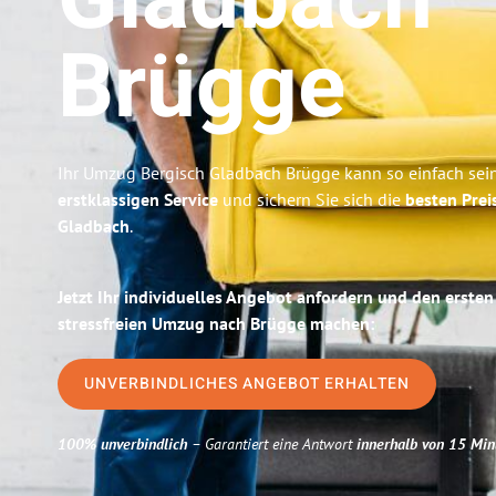
Gladbach
Brügge
Ihr Umzug Bergisch Gladbach Brügge kann so einfach sein
erstklassigen Service
und sichern Sie sich die
besten Prei
Gladbach
.
Jetzt Ihr individuelles Angebot anfordern und den ersten
stressfreien Umzug nach Brügge machen:
UNVERBINDLICHES ANGEBOT ERHALTEN
100% unverbindlich
– Garantiert eine Antwort
innerhalb von 15 Min