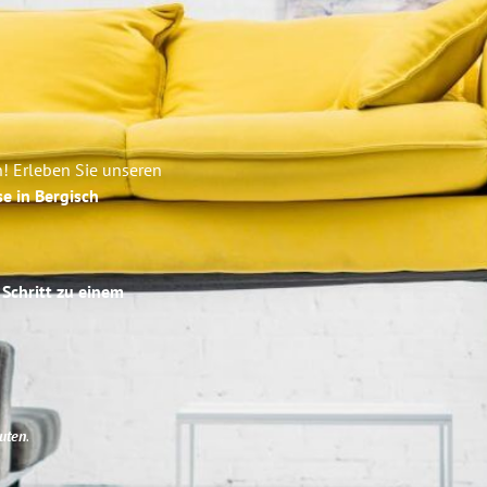
! Erleben Sie unseren
se in Bergisch
 Schritt zu einem
uten
.