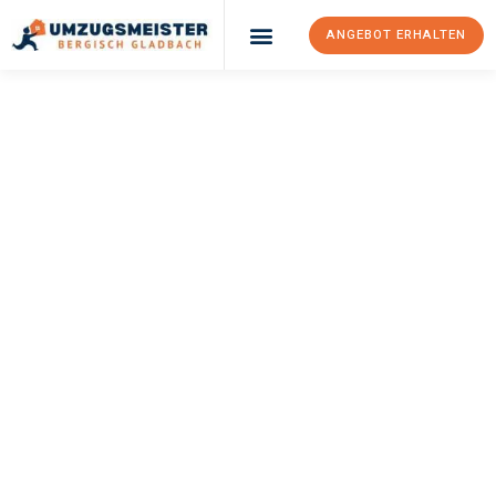
ANGEBOT ERHALTEN
UMZUGSMEISTER
BÜRGER
Umzug Bergisch
Gladbach
Lüttich
Ihr Umzug Bergisch Gladbach Lüttich kann so einfach sein!
Erleben Sie unseren
erstklassigen Service
und sichern Sie sich
die
besten Preise in Bergisch Gladbach
.
Jetzt Ihr individuelles Angebot anfordern und den ersten
Schritt zu einem stressfreien Umzug nach Lüttich machen: