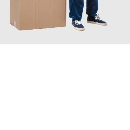
JETZT ANFRAGEN
Erleben Sie mit Umzugsmeister Bürger Bergisch Gladbach, wie
einfach und stressfrei Ihr Umzug Bergisch Gladbach
Lüttich
sein kann. Unser Expertenteam steht bereit, um Ihnen
einen reibungslosen Übergang in Ihr neues Zuhause zu
garantieren.