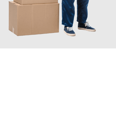
JETZT ANFRAGEN
Erleben Sie mit Umzugsmeister Bürger Bergisch Gladbach, wie
einfach und stressfrei Ihr Umzug Bergisch Gladbach
Dundee
sein kann. Unser Expertenteam steht bereit, um Ihnen
einen reibungslosen Übergang in Ihr neues Zuhause zu