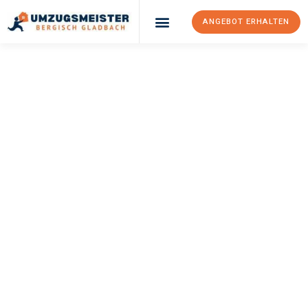
ANGEBOT ERHALTEN
UMZUGSMEISTER
BÜRGER
Umzug Bergisch
Gladbach
Dundee
Ihr Umzug Bergisch Gladbach Dundee kann so einfach sein!
Erleben Sie unseren
erstklassigen Service
und sichern Sie sich
die
besten Preise in Bergisch Gladbach
.
Jetzt Ihr individuelles Angebot anfordern und den ersten
Schritt zu einem stressfreien Umzug nach Dundee machen: