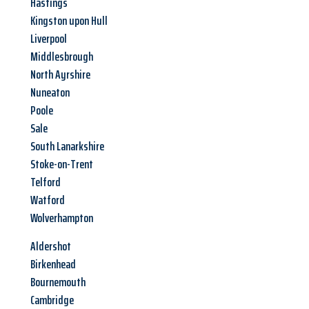
Hastings
Kingston upon Hull
Liverpool
Middlesbrough
North Ayrshire
Nuneaton
Poole
Sale
South Lanarkshire
Stoke-on-Trent
Telford
Watford
Wolverhampton
Aldershot
Birkenhead
Bournemouth
Cambridge