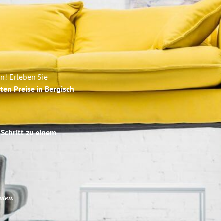
n! Erleben Sie
ten Preise in Bergisch
 Schritt zu einem
uten
.