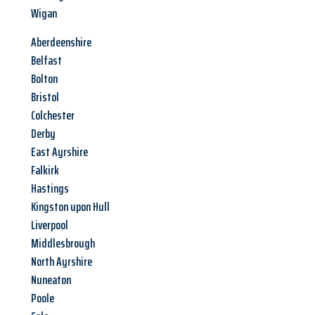
Wigan
Aberdeenshire
Belfast
Bolton
Bristol
Colchester
Derby
East Ayrshire
Falkirk
Hastings
Kingston upon Hull
Liverpool
Middlesbrough
North Ayrshire
Nuneaton
Poole