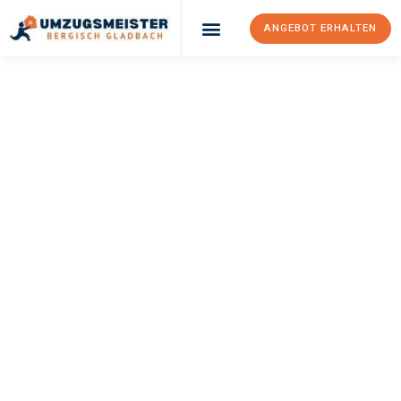
ANGEBOT ERHALTEN
UMZUGSMEISTER
BÜRGER
Umzug Bergisch
Gladbach
Crawley
Ihr Umzug Bergisch Gladbach Crawley kann so einfach sein!
Erleben Sie unseren
erstklassigen Service
und sichern Sie sich
die
besten Preise in Bergisch Gladbach
.
Jetzt Ihr individuelles Angebot anfordern und den ersten
Schritt zu einem stressfreien Umzug nach Crawley machen: