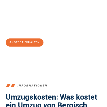
einen reibungslosen Übergang in Ihr neues Zuhause zu
garantieren.
Jetzt
unverbindliches Angebot
erhalten &
100€ sparen:
ANGEBOT ERHALTEN
+4915792653387
INFORMATIONEN
Umzugskosten: Was kostet
ein Umzug von Bergisch