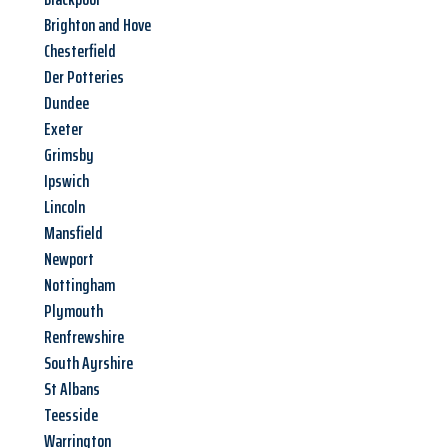
Brighton and Hove
Chesterfield
Der Potteries
Dundee
Exeter
Grimsby
Ipswich
Lincoln
Mansfield
Newport
Nottingham
Plymouth
Renfrewshire
South Ayrshire
St Albans
Teesside
Warrington