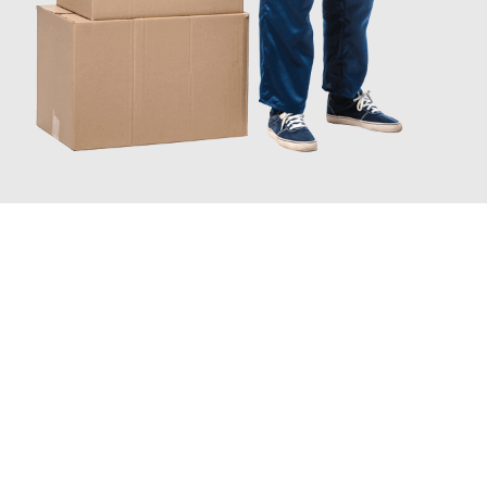
JETZT ANFRAGEN
Erleben Sie mit Umzugsmeister Bürger Bergisch Gladbach, wie
einfach und stressfrei Ihr Umzug Bergisch Gladbach
Crawley
sein kann. Unser Expertenteam steht bereit, um Ihnen