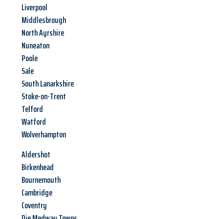
Liverpool
Middlesbrough
North Ayrshire
Nuneaton
Poole
Sale
South Lanarkshire
Stoke-on-Trent
Telford
Watford
Wolverhampton
Aldershot
Birkenhead
Bournemouth
Cambridge
Coventry
Die Medway Towns