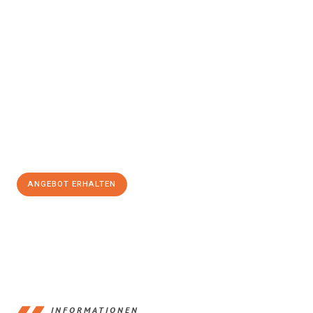
Erleben Sie mit Umzugsmeister Bürger Bergisch Gladbach, wie
einfach und stressfrei Ihr Umzug Bergisch Gladbach
Cambridge
sein kann. Unser Expertenteam steht bereit, um Ihnen
einen reibungslosen Übergang in Ihr neues Zuhause zu
garantieren.
Jetzt
unverbindliches Angebot
erhalten &
100€ sparen:
ANGEBOT ERHALTEN
+4915792653387
INFORMATIONEN