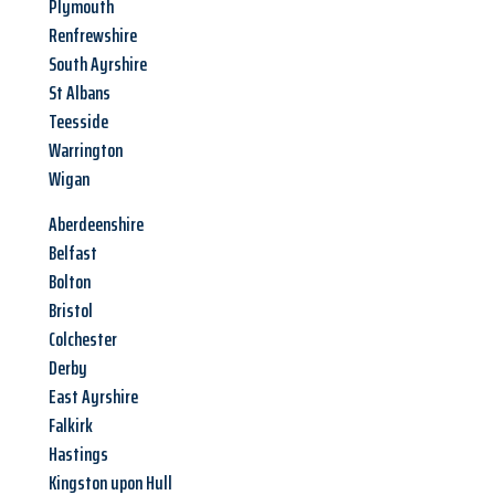
Plymouth
Renfrewshire
South Ayrshire
St Albans
Teesside
Warrington
Wigan
Aberdeenshire
Belfast
Bolton
Bristol
Colchester
Derby
East Ayrshire
Falkirk
Hastings
Kingston upon Hull