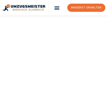
ANGEBOT ERHALTEN
UMZUGSMEISTER
BÜRGER
Umzug Bergisch
Gladbach
Cambridge
Ihr Umzug Bergisch Gladbach Cambridge kann so einfach sein!
Erleben Sie unseren
erstklassigen Service
und sichern Sie sich
die
besten Preise in Bergisch Gladbach
.
Jetzt Ihr individuelles Angebot anfordern und den ersten