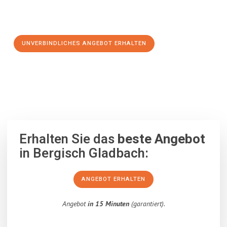
Schritt zu einem stressfreien Umzug nach Cambridge
machen:
UNVERBINDLICHES ANGEBOT ERHALTEN
100% unverbindlich
– Garantiert eine Antwort
innerhalb von 15
Minuten
.
Erhalten Sie das
beste Angebot
in Bergisch Gladbach:
ANGEBOT ERHALTEN
Angebot
in 15 Minuten
(garantiert).