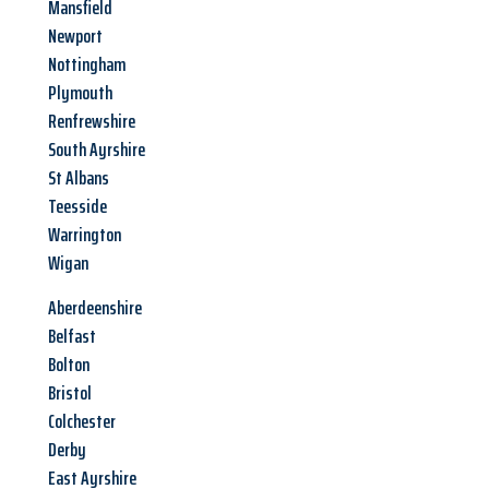
Mansfield
Newport
Nottingham
Plymouth
Renfrewshire
South Ayrshire
St Albans
Teesside
Warrington
Wigan
Aberdeenshire
Belfast
Bolton
Bristol
Colchester
Derby
East Ayrshire