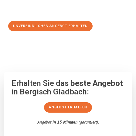
Schritt zu einem stressfreien Umzug nach High Wycombe
machen:
UNVERBINDLICHES ANGEBOT ERHALTEN
100% unverbindlich
– Garantiert eine Antwort
innerhalb von 15
Minuten
.
Erhalten Sie das
beste Angebot
in Bergisch Gladbach:
ANGEBOT ERHALTEN
Angebot
in 15 Minuten
(garantiert).