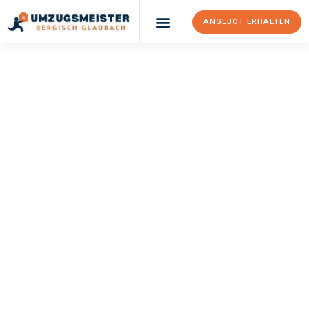
ANGEBOT ERHALTEN
UMZUGSMEISTER
BÜRGER
Umzug Bergisch
Gladbach
High Wycombe
Ihr Umzug Bergisch Gladbach High Wycombe kann so einfach
sein! Erleben Sie unseren
erstklassigen Service
und sichern Sie
sich die
besten Preise in Bergisch Gladbach
.
Jetzt Ihr individuelles Angebot anfordern und den ersten