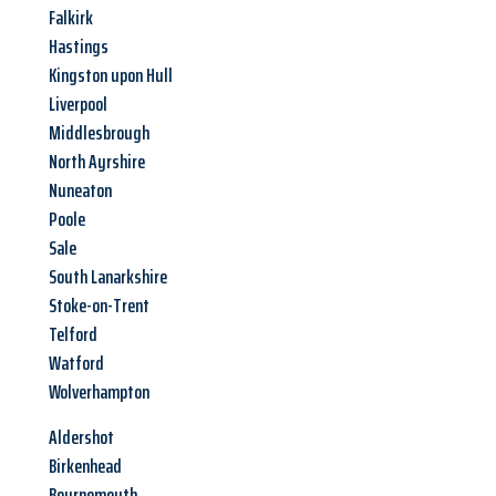
Falkirk
Hastings
Kingston upon Hull
Liverpool
Middlesbrough
North Ayrshire
Nuneaton
Poole
Sale
South Lanarkshire
Stoke-on-Trent
Telford
Watford
Wolverhampton
Aldershot
Birkenhead
Bournemouth