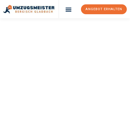
ANGEBOT ERHALTEN
UMZUGSMEISTER
BÜRGER
Umzug Bergisch
Gladbach
Wolverhampton
Ihr Umzug Bergisch Gladbach Wolverhampton kann so einfach
sein! Erleben Sie unseren
erstklassigen Service
und sichern Sie
sich die
besten Preise in Bergisch Gladbach
.
Jetzt Ihr individuelles Angebot anfordern und den ersten