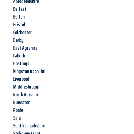
Aberdeenshire
Belfast
Bolton
Bristol
Colchester
Derby
East Ayrshire
Falkirk
Hastings
Kingston upon Hull
Liverpool
Middlesbrough
North Ayrshire
Nuneaton
Poole
Sale
South Lanarkshire
Stoke-on-Trent