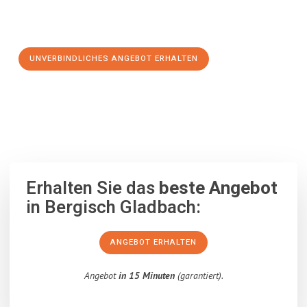
Schritt zu einem stressfreien Umzug nach Wolverhampton
machen:
UNVERBINDLICHES ANGEBOT ERHALTEN
100% unverbindlich
– Garantiert eine Antwort
innerhalb von 15
Minuten
.
Erhalten Sie das
beste Angebot
in Bergisch Gladbach:
ANGEBOT ERHALTEN
Angebot
in 15 Minuten
(garantiert).