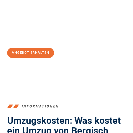
einen reibungslosen Übergang in Ihr neues Zuhause zu
garantieren.
Jetzt
unverbindliches Angebot
erhalten &
100€ sparen:
ANGEBOT ERHALTEN
+4915792653387
INFORMATIONEN
Umzugskosten: Was kostet
ein Umzug von Bergisch