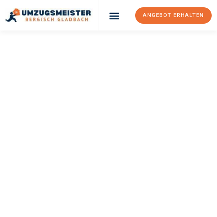
ANGEBOT ERHALTEN
UMZUGSMEISTER
BÜRGER
Umzug Bergisch
Gladbach
Basildon
Ihr Umzug Bergisch Gladbach Basildon kann so einfach sein!
Erleben Sie unseren
erstklassigen Service
und sichern Sie sich
die
besten Preise in Bergisch Gladbach
.
Jetzt Ihr individuelles Angebot anfordern und den ersten
Schritt zu einem stressfreien Umzug nach Basildon machen: