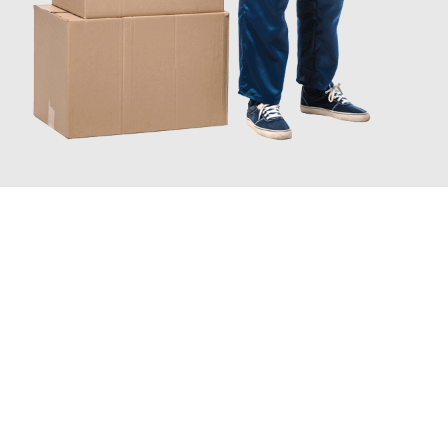
JETZT ANFRAGEN
Erleben Sie mit Umzugsmeister Bürger Bergisch Gladbach, wie
einfach und stressfrei Ihr Umzug Bergisch Gladbach
Basildon
sein kann. Unser Expertenteam steht bereit, um Ihnen