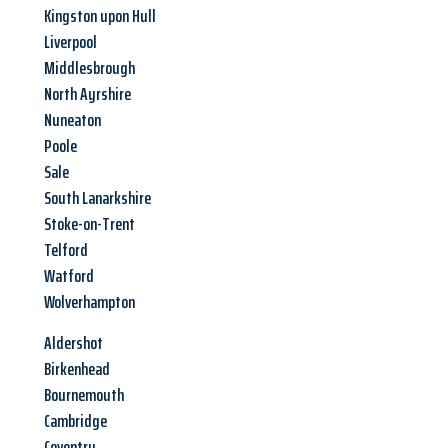
Kingston upon Hull
Liverpool
Middlesbrough
North Ayrshire
Nuneaton
Poole
Sale
South Lanarkshire
Stoke-on-Trent
Telford
Watford
Wolverhampton
Aldershot
Birkenhead
Bournemouth
Cambridge
Coventry