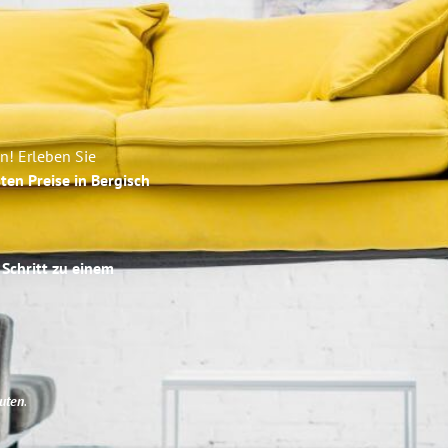
n! Erleben Sie
ten Preise in Bergisch
 Schritt zu einem
uten
.