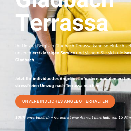
Gladbach
Terrassa
Ihr Umzug Bergisch Gladbach Terrassa kann so einfach sei
unseren
erstklassigen Service
und sichern Sie sich die
bes
Gladbach
.
Jetzt Ihr individuelles Angebot anfordern und den ersten
stressfreien Umzug nach Terrassa machen:
UNVERBINDLICHES ANGEBOT ERHALTEN
100% unverbindlich
– Garantiert eine Antwort
innerhalb von 15 Min