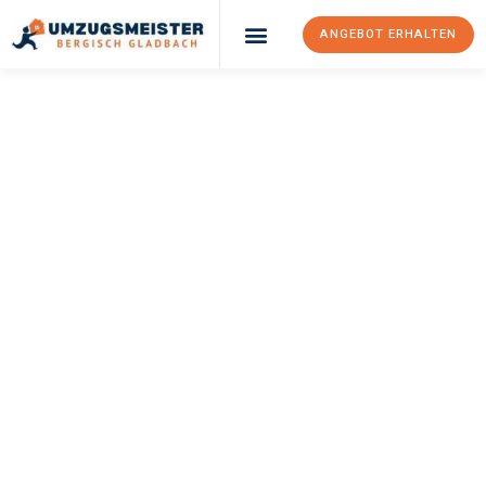
ANGEBOT ERHALTEN
UMZUGSMEISTER
BÜRGER
Umzug Bergisch
Gladbach
Marbella
Ihr Umzug Bergisch Gladbach Marbella kann so einfach sein!
Erleben Sie unseren
erstklassigen Service
und sichern Sie sich
die
besten Preise in Bergisch Gladbach
.
Jetzt Ihr individuelles Angebot anfordern und den ersten
Schritt zu einem stressfreien Umzug nach Marbella
machen: