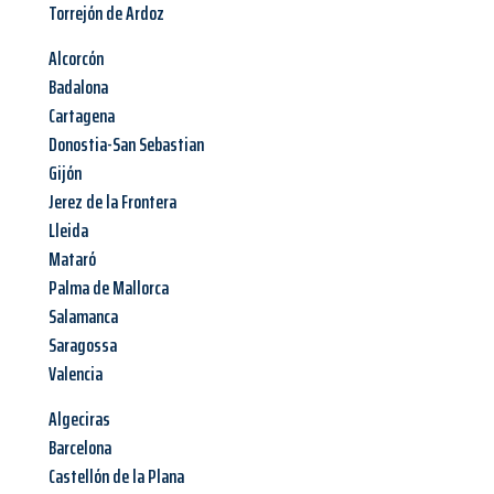
Torrejón de Ardoz
Alcorcón
Badalona
Cartagena
Donostia-San Sebastian
Gijón
Jerez de la Frontera
Lleida
Mataró
Palma de Mallorca
Salamanca
Saragossa
Valencia
Algeciras
Barcelona
Castellón de la Plana