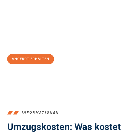
Marbella
sein kann. Unser Expertenteam steht bereit, um Ihnen
einen reibungslosen Übergang in Ihr neues Zuhause zu
garantieren.
Jetzt
unverbindliches Angebot
erhalten &
100€ sparen:
ANGEBOT ERHALTEN
+4915792653387
INFORMATIONEN
Umzugskosten: Was kostet