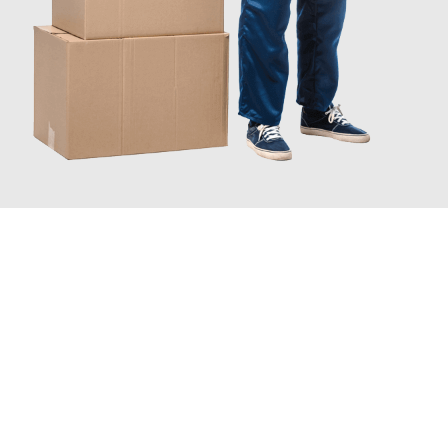
JETZT ANFRAGEN
Erleben Sie mit Umzugsmeister Bürger Bergisch Gladbach, wie
einfach und stressfrei Ihr Umzug Bergisch Gladbach