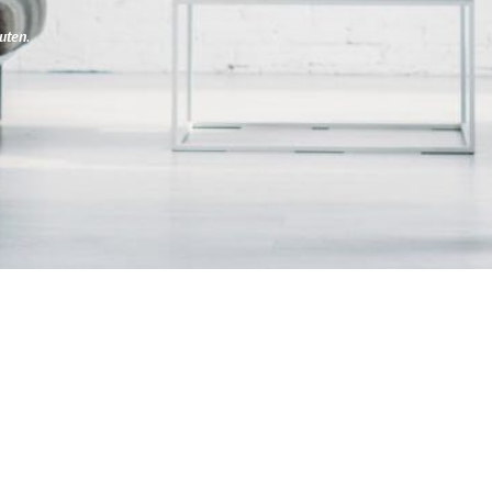
uten
.