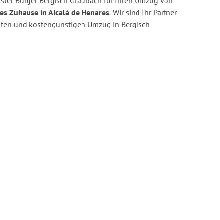
ster Bürger Bergisch Gladbach für Ihren Umzug von
es Zuhause in Alcalá de Henares.
Wir sind Ihr Partner
zienten und kostengünstigen Umzug in Bergisch