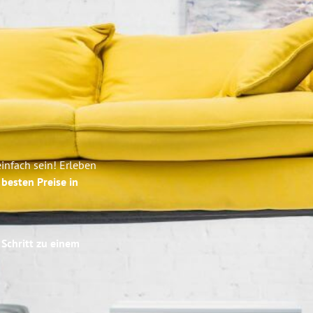
infach sein! Erleben
e
besten Preise in
 Schritt zu einem