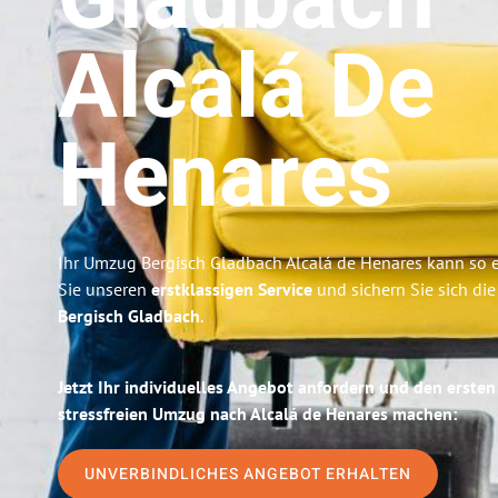
Gladbach
Alcalá De
Henares
Ihr Umzug Bergisch Gladbach Alcalá de Henares kann so e
Sie unseren
erstklassigen Service
und sichern Sie sich di
Bergisch Gladbach
.
Jetzt Ihr individuelles Angebot anfordern und den ersten
stressfreien Umzug nach Alcalá de Henares machen:
UNVERBINDLICHES ANGEBOT ERHALTEN