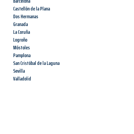
Barcelona
Castellón de la Plana
Dos Hermanas
Granada
La Coruña
Logroño
Móstoles
Pamplona
San Cristóbal de la Laguna
Sevilla
Valladolid
Jetzt anfragen &
Angebot