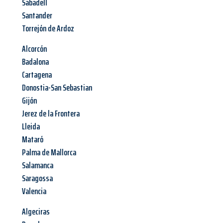
Sabadell
Santander
Torrejón de Ardoz
Alcorcón
Badalona
Cartagena
Donostia-San Sebastian
Gijón
Jerez de la Frontera
Lleida
Mataró
Palma de Mallorca
Salamanca
Saragossa
Valencia
Algeciras