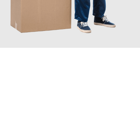
JETZT ANFRAGEN
Erleben Sie mit Umzugsmeister Bürger Bergisch Gladbach, wie
einfach und stressfrei Ihr Umzug Bergisch Gladbach Reus
sein
kann. Unser Expertenteam steht bereit, um Ihnen einen
reibungslosen Übergang in Ihr neues Zuhause zu garantieren.