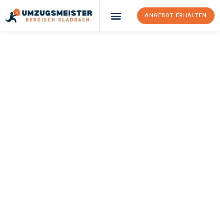
ANGEBOT ERHALTEN
UMZUGSMEISTER
BÜRGER
Umzug Bergisch
Gladbach
Reus
Ihr Umzug Bergisch Gladbach Reus kann so einfach sein! Erleben
Sie unseren
erstklassigen Service
und sichern Sie sich die
besten Preise in Bergisch Gladbach
.
Jetzt Ihr individuelles Angebot anfordern und den ersten
Schritt zu einem stressfreien Umzug nach Reus machen: