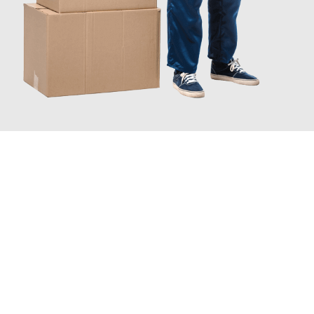
JETZT ANFRAGEN
Erleben Sie mit Umzugsmeister Bürger Bergisch Gladbach, wie
einfach und stressfrei Ihr Umzug Bergisch Gladbach
Alcorcón
sein kann. Unser Expertenteam steht bereit, um Ihnen