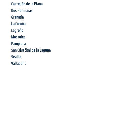
Castellón de la Plana
Dos Hermanas
Granada
La Coruña
Logroño
Móstoles
Pamplona
San Cristóbal de la Laguna
Sevilla
Valladolid
Jetzt anfragen &
Angebot
mit Best-Preis
erhalten!