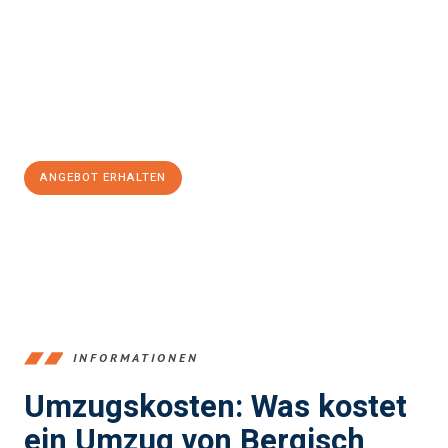
einen reibungslosen Übergang in Ihr neues Zuhause zu
garantieren.
Jetzt
unverbindliches Angebot
erhalten &
100€ sparen:
ANGEBOT ERHALTEN
+4915792653387
INFORMATIONEN
Umzugskosten: Was kostet
ein Umzug von Bergisch