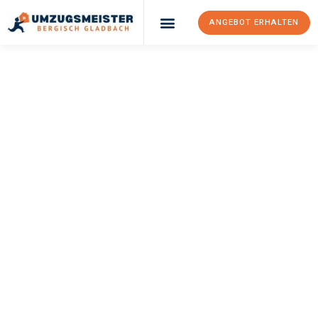
ANGEBOT ERHALTEN
UMZUGSMEISTER
BÜRGER
Umzug Bergisch
Gladbach
Alcorcón
Ihr Umzug Bergisch Gladbach Alcorcón kann so einfach sein!
Erleben Sie unseren
erstklassigen Service
und sichern Sie sich
die
besten Preise in Bergisch Gladbach
.
Jetzt Ihr individuelles Angebot anfordern und den ersten
Schritt zu einem stressfreien Umzug nach Alcorcón machen: