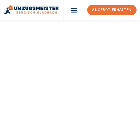
ANGEBOT ERHALTEN
UMZUGSMEISTER
BÜRGER
Umzug Bergisch
Gladbach
La Coruña
Ihr Umzug Bergisch Gladbach La Coruña kann so einfach sein!
Erleben Sie unseren
erstklassigen Service
und sichern Sie sich
die
besten Preise in Bergisch Gladbach
.
Jetzt Ihr individuelles Angebot anfordern und den ersten
Schritt zu einem stressfreien Umzug nach La Coruña
machen: