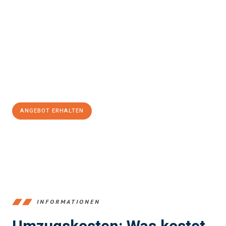
einfach und stressfrei Ihr Umzug Bergisch Gladbach La
Coruña
sein kann. Unser Expertenteam steht bereit, um Ihnen
einen reibungslosen Übergang in Ihr neues Zuhause zu
garantieren.
Jetzt
unverbindliches Angebot
erhalten &
100€ sparen:
ANGEBOT ERHALTEN
+4915792653387
INFORMATIONEN