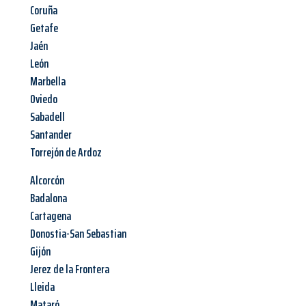
Coruña
Getafe
Jaén
León
Marbella
Oviedo
Sabadell
Santander
Torrejón de Ardoz
Alcorcón
Badalona
Cartagena
Donostia-San Sebastian
Gijón
Jerez de la Frontera
Lleida
Mataró