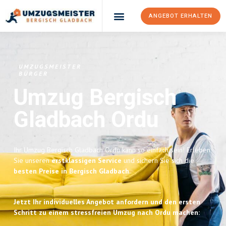
ANGEBOT ERHALTEN
UMZUGSMEISTER
BÜRGER
Umzug Bergisch
Gladbach
Ordu
Ihr Umzug Bergisch Gladbach Ordu kann so einfach sein! Erleben
Sie unseren
erstklassigen Service
und sichern Sie sich die
besten Preise in Bergisch Gladbach
.
Jetzt Ihr individuelles Angebot anfordern und den ersten
Schritt zu einem stressfreien Umzug nach Ordu machen: