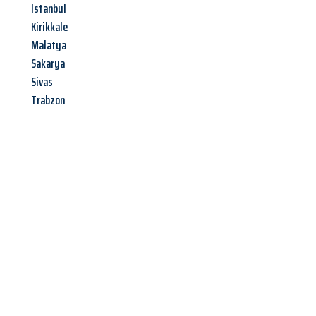
Istanbul
Kirikkale
Malatya
Sakarya
Sivas
Trabzon
Jetzt anfragen &
Angebot
mit Best-Preis
erhalten!
Schicken Sie uns jetzt Ihre unverbindliche Anfrage und sichern
Sie sich Ihr
individuelles Umzugsangebot für Ihr Anliegen in
Bergisch Gladbach
zum Best-Preis! Nutzen Sie die Gelegenheit