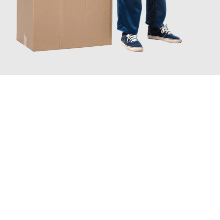
JETZT ANFRAGEN
Erleben Sie mit Umzugsmeister Bürger Bergisch Gladbach, wie
einfach und stressfrei Ihr Umzug Bergisch Gladbach Ordu
sein
kann. Unser Expertenteam steht bereit, um Ihnen einen
reibungslosen Übergang in Ihr neues Zuhause zu garantieren.