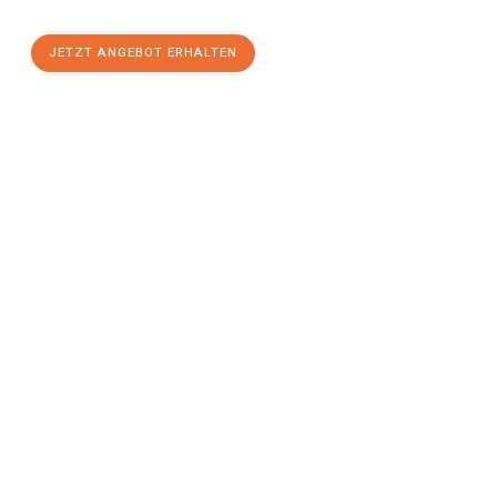
für einen
stressfreien Umzug
mit maximalem Komfort:
JETZT ANGEBOT ERHALTEN