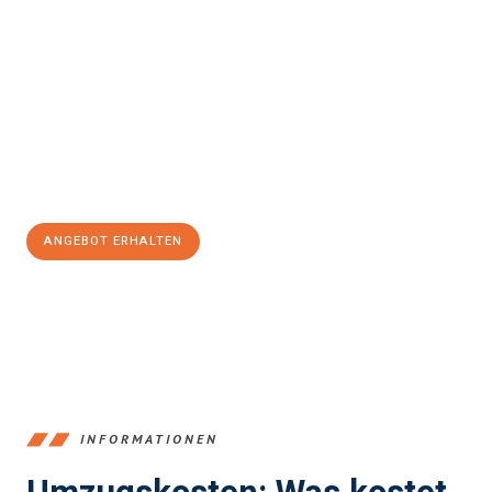
einfach und stressfrei Ihr Umzug Bergisch Gladbach
Diyarbakir
sein kann. Unser Expertenteam steht bereit, um Ihnen
einen reibungslosen Übergang in Ihr neues Zuhause zu
garantieren.
Jetzt
unverbindliches Angebot
erhalten &
100€ sparen:
ANGEBOT ERHALTEN
+4915792653387
INFORMATIONEN