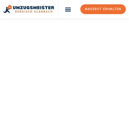
ANGEBOT ERHALTEN
UMZUGSMEISTER
BÜRGER
Umzug Bergisch
Gladbach
Diyarbakir
Ihr Umzug Bergisch Gladbach Diyarbakir kann so einfach sein!
Erleben Sie unseren
erstklassigen Service
und sichern Sie sich
die
besten Preise in Bergisch Gladbach
.
Jetzt Ihr individuelles Angebot anfordern und den ersten
Schritt zu einem stressfreien Umzug nach Diyarbakir
machen: