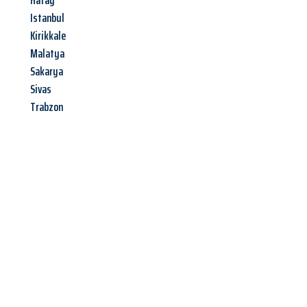
Hatay
Istanbul
Kirikkale
Malatya
Sakarya
Sivas
Trabzon
Jetzt anfragen &
Angebot
mit Best-Preis
erhalten!
Schicken Sie uns jetzt Ihre unverbindliche Anfrage und sichern
Sie sich Ihr
individuelles Umzugsangebot für Ihr Anliegen in
Bergisch Gladbach
zum Best-Preis! Nutzen Sie die Gelegenheit