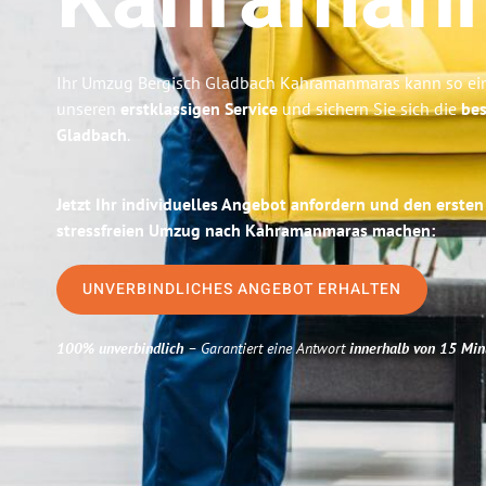
Kahraman
Ihr Umzug Bergisch Gladbach Kahramanmaras kann so einf
unseren
erstklassigen Service
und sichern Sie sich die
bes
Gladbach
.
Jetzt Ihr individuelles Angebot anfordern und den ersten
stressfreien Umzug nach Kahramanmaras machen:
UNVERBINDLICHES ANGEBOT ERHALTEN
100% unverbindlich
– Garantiert eine Antwort
innerhalb von 15 Min