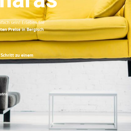
maras
ach sein! Erleben Sie
ten Preise in Bergisch
 Schritt zu einem
uten
.