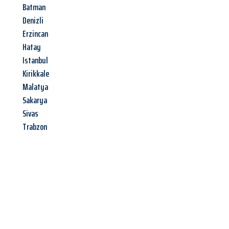
Batman
Denizli
Erzincan
Hatay
Istanbul
Kirikkale
Malatya
Sakarya
Sivas
Trabzon
Jetzt anfragen &
Angebot
mit Best-Preis
erhalten!