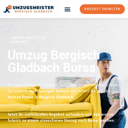
ANGEBOT ERHALTEN
UMZUGSMEISTER
BÜRGER
Umzug Bergisch
Gladbach
Bursa
Ihr Umzug Bergisch Gladbach Bursa kann so einfach sein! Erleben
Sie unseren
erstklassigen Service
und sichern Sie sich die
besten Preise in Bergisch Gladbach
.
Jetzt Ihr individuelles Angebot anfordern und den ersten
Schritt zu einem stressfreien Umzug nach Bursa machen: