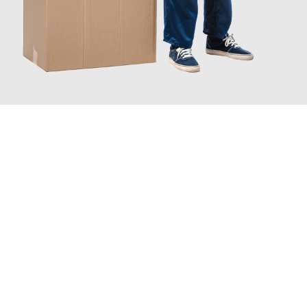
JETZT ANFRAGEN
Erleben Sie mit Umzugsmeister Bürger Bergisch Gladbach, wie
einfach und stressfrei Ihr Umzug Bergisch Gladbach
Bursa
sein kann. Unser Expertenteam steht bereit, um Ihnen einen
reibungslosen Übergang in Ihr neues Zuhause zu garantieren.