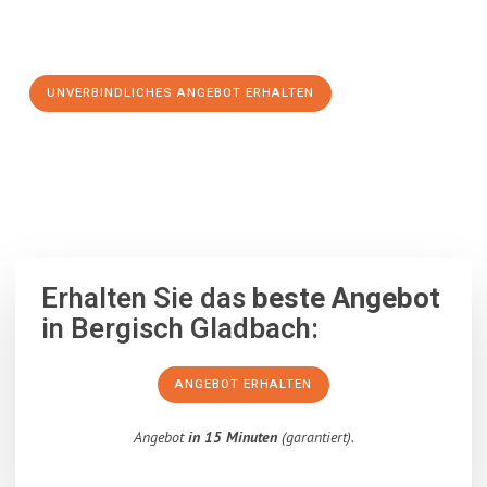
Schritt zu einem stressfreien Umzug nach Kapfenberg
machen:
UNVERBINDLICHES ANGEBOT ERHALTEN
100% unverbindlich
– Garantiert eine Antwort
innerhalb von 15
Minuten
.
Erhalten Sie das
beste Angebot
in Bergisch Gladbach:
ANGEBOT ERHALTEN
Angebot
in 15 Minuten
(garantiert).