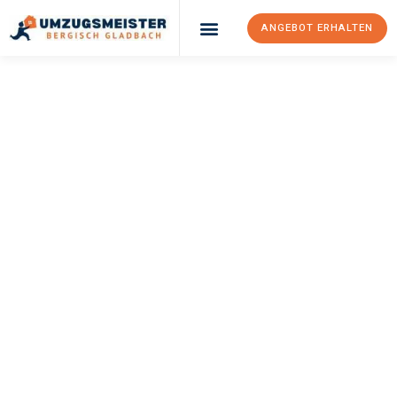
ANGEBOT ERHALTEN
UMZUGSMEISTER
BÜRGER
Umzug Bergisch
Gladbach
Kapfenberg
Ihr Umzug Bergisch Gladbach Kapfenberg kann so einfach sein!
Erleben Sie unseren
erstklassigen Service
und sichern Sie sich
die
besten Preise in Bergisch Gladbach
.
Jetzt Ihr individuelles Angebot anfordern und den ersten