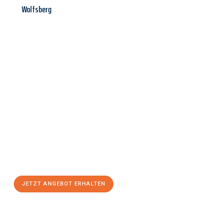
Wolfsberg
Jetzt anfragen &
Angebot
mit Best-Preis
erhalten!
Schicken Sie uns jetzt Ihre unverbindliche Anfrage und sichern
Sie sich Ihr
individuelles Umzugsangebot für Ihr Anliegen in
Bergisch Gladbach
zum Best-Preis! Nutzen Sie die Gelegenheit
für einen
stressfreien Umzug
mit maximalem Komfort:
JETZT ANGEBOT ERHALTEN