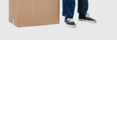
JETZT ANFRAGEN
Erleben Sie mit Umzugsmeister Bürger Bergisch Gladbach, wie
einfach und stressfrei Ihr Umzug Bergisch Gladbach
Wien
sein kann. Unser Expertenteam steht bereit, um Ihnen einen
reibungslosen Übergang in Ihr neues Zuhause zu garantieren.