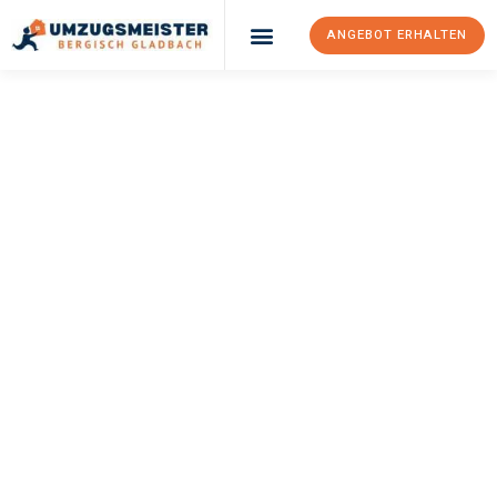
ANGEBOT ERHALTEN
UMZUGSMEISTER
BÜRGER
Umzug Bergisch
Gladbach
Wien
Ihr Umzug Bergisch Gladbach Wien kann so einfach sein! Erleben
Sie unseren
erstklassigen Service
und sichern Sie sich die
besten Preise in Bergisch Gladbach
.
Jetzt Ihr individuelles Angebot anfordern und den ersten
Schritt zu einem stressfreien Umzug nach Wien machen: