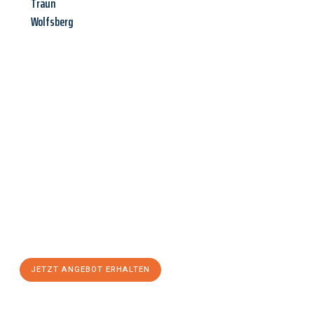
Traun
Wolfsberg
Jetzt anfragen &
Angebot
mit Best-Preis
erhalten!
Schicken Sie uns jetzt Ihre unverbindliche Anfrage und sichern
Sie sich Ihr
individuelles Umzugsangebot für Ihr Anliegen in
Bergisch Gladbach
zum Best-Preis! Nutzen Sie die Gelegenheit
für einen
stressfreien Umzug
mit maximalem Komfort:
JETZT ANGEBOT ERHALTEN