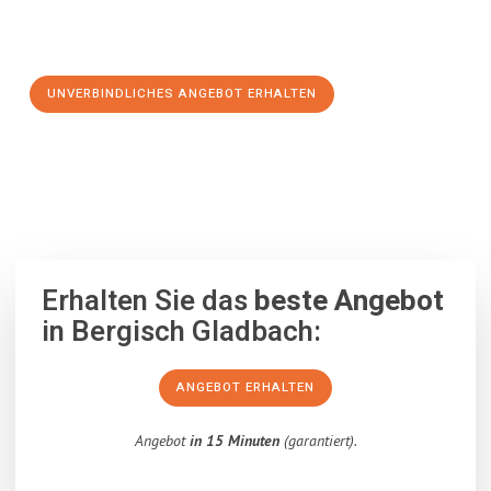
Schritt zu einem stressfreien Umzug nach Klosterneuburg
machen:
UNVERBINDLICHES ANGEBOT ERHALTEN
100% unverbindlich
– Garantiert eine Antwort
innerhalb von 15
Minuten
.
Erhalten Sie das
beste Angebot
in Bergisch Gladbach:
ANGEBOT ERHALTEN
Angebot
in 15 Minuten
(garantiert).