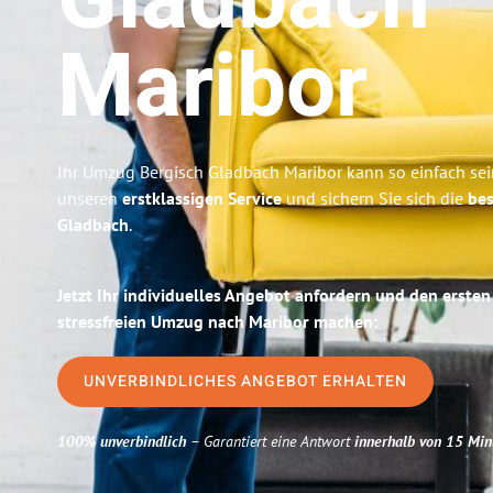
Gladbach
Maribor
Ihr Umzug Bergisch Gladbach Maribor kann so einfach sei
unseren
erstklassigen Service
und sichern Sie sich die
bes
Gladbach
.
Jetzt Ihr individuelles Angebot anfordern und den ersten
stressfreien Umzug nach Maribor machen:
UNVERBINDLICHES ANGEBOT ERHALTEN
100% unverbindlich
– Garantiert eine Antwort
innerhalb von 15 Min