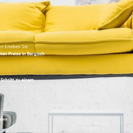
n! Erleben Sie
ten Preise in Bergisch
 Schritt zu einem
uten
.