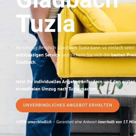
Gladbach
Tuzla
Ihr Umzug Bergisch Gladbach Tuzla kann so einfach sein!
erstklassigen Service
und sichern Sie sich die
besten Prei
Gladbach
.
Jetzt Ihr individuelles Angebot anfordern und den ersten
stressfreien Umzug nach Tuzla machen:
UNVERBINDLICHES ANGEBOT ERHALTEN
100% unverbindlich
– Garantiert eine Antwort
innerhalb von 15 Min