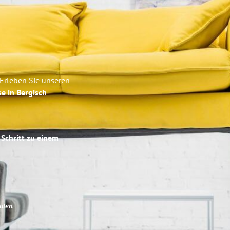
 Erleben Sie unseren
se in Bergisch
 Schritt zu einem
uten
.