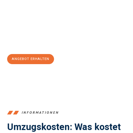
Lissabon
sein kann. Unser Expertenteam steht bereit, um Ihnen
einen reibungslosen Übergang in Ihr neues Zuhause zu
garantieren.
Jetzt
unverbindliches Angebot
erhalten &
100€ sparen:
ANGEBOT ERHALTEN
+4915792653387
INFORMATIONEN
Umzugskosten: Was kostet