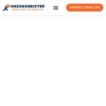
ANGEBOT ERHALTEN
UMZUGSMEISTER
BÜRGER
Umzug Bergisch
Gladbach
Lissabon
Ihr Umzug Bergisch Gladbach Lissabon kann so einfach sein!
Erleben Sie unseren
erstklassigen Service
und sichern Sie sich
die
besten Preise in Bergisch Gladbach
.
Jetzt Ihr individuelles Angebot anfordern und den ersten
Schritt zu einem stressfreien Umzug nach Lissabon
machen: