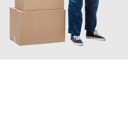
JETZT ANFRAGEN
Erleben Sie mit Umzugsmeister Bürger Bergisch Gladbach, wie
einfach und stressfrei Ihr Umzug Bergisch Gladbach