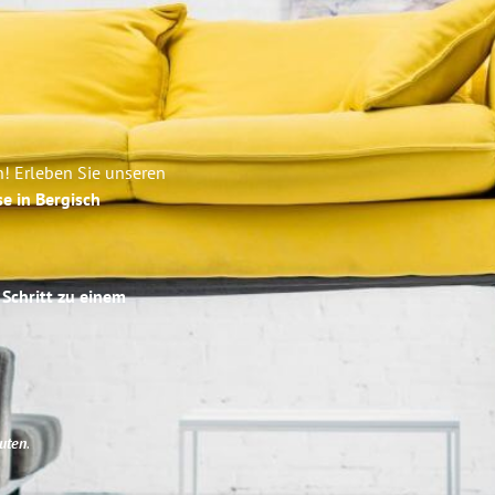
! Erleben Sie unseren
se in Bergisch
 Schritt zu einem
uten
.