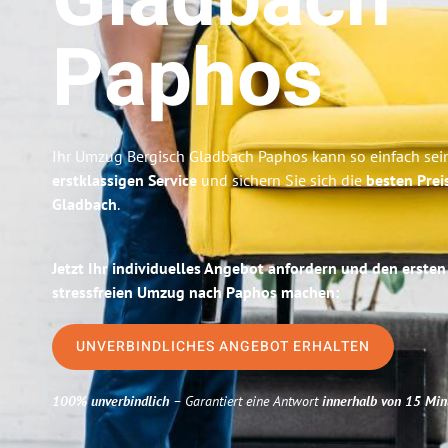
Gladbach
Paphos
Ihr Umzug Bergisch Gladbach Paphos kann so einfach sein
erstklassigen Service
und sichern Sie sich die
besten Prei
Gladbach
.
Jetzt Ihr individuelles Angebot anfordern und den ersten
stressfreien Umzug nach Paphos machen:
UNVERBINDLICHES ANGEBOT ERHALTEN
100% unverbindlich
– Garantiert eine Antwort
innerhalb von 15 Min