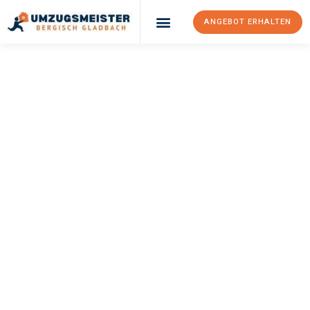
ANGEBOT ERHALTEN
UMZUGSMEISTER
BÜRGER
Umzug Bergisch
Gladbach
Podgorica
Ihr Umzug Bergisch Gladbach Podgorica kann so einfach sein!
Erleben Sie unseren
erstklassigen Service
und sichern Sie sich
die
besten Preise in Bergisch Gladbach
.
Jetzt Ihr individuelles Angebot anfordern und den ersten
Schritt zu einem stressfreien Umzug nach Podgorica
machen: