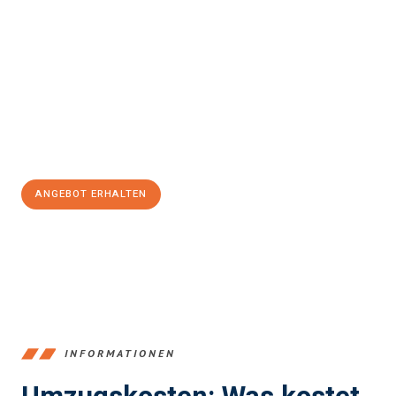
einfach und stressfrei Ihr Umzug Bergisch Gladbach
Podgorica
sein kann. Unser Expertenteam steht bereit, um Ihnen
einen reibungslosen Übergang in Ihr neues Zuhause zu
garantieren.
Jetzt
unverbindliches Angebot
erhalten &
100€ sparen:
ANGEBOT ERHALTEN
+4915792653387
INFORMATIONEN