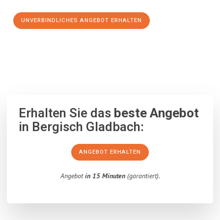
UNVERBINDLICHES ANGEBOT ERHALTEN
100% unverbindlich
– Garantiert eine Antwort
innerhalb von 15
Minuten
.
Erhalten Sie das
beste Angebot
in Bergisch Gladbach:
ANGEBOT ERHALTEN
Angebot
in 15 Minuten
(garantiert).