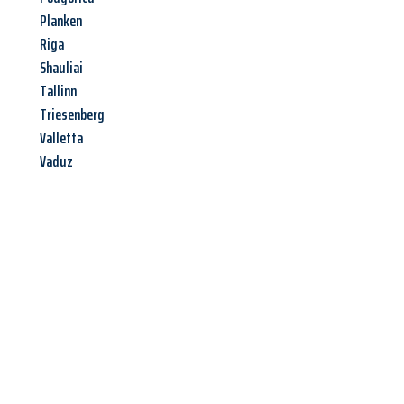
Planken
Riga
Shauliai
Tallinn
Triesenberg
Valletta
Vaduz
Jetzt anfragen &
Angebot
mit Best-Preis
erhalten!
Schicken Sie uns jetzt Ihre unverbindliche Anfrage und sichern
Sie sich Ihr
individuelles Umzugsangebot für Ihr Anliegen in