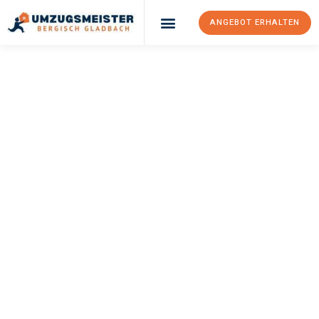
ANGEBOT ERHALTEN
UMZUGSMEISTER
BÜRGER
Umzug Bergisch
Gladbach
Budapest
Ihr Umzug Bergisch Gladbach Budapest kann so einfach sein!
Erleben Sie unseren
erstklassigen Service
und sichern Sie sich
die
besten Preise in Bergisch Gladbach
.
Jetzt Ihr individuelles Angebot anfordern und den ersten
Schritt zu einem stressfreien Umzug nach Budapest
machen: