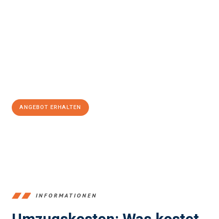
einfach und stressfrei Ihr Umzug Bergisch Gladbach
Budapest
sein kann. Unser Expertenteam steht bereit, um Ihnen
einen reibungslosen Übergang in Ihr neues Zuhause zu
garantieren.
Jetzt
unverbindliches Angebot
erhalten &
100€ sparen:
ANGEBOT ERHALTEN
+4915792653387
INFORMATIONEN