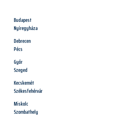
Budapest
Nyíregyháza
Debrecen
Pécs
Győr
Szeged
Kecskemét
Székesfehérvár
Miskolc
Szombathely