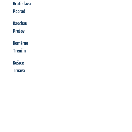
Bratislava
Poprad
Kaschau
Prešov
Komárno
Trenčín
Košice
Trnava
Jetzt anfragen &
Angebot
mit Best-Preis
erhalten!