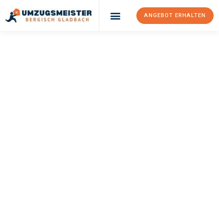
ANGEBOT ERHALTEN
UMZUGSMEISTER
BÜRGER
Umzug Bergisch
Gladbach
Komárno
Ihr Umzug Bergisch Gladbach Komárno kann so einfach sein!
Erleben Sie unseren
erstklassigen Service
und sichern Sie sich
die
besten Preise in Bergisch Gladbach
.
Jetzt Ihr individuelles Angebot anfordern und den ersten
Schritt zu einem stressfreien Umzug nach Komárno
machen: