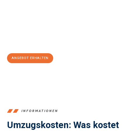
Komárno
sein kann. Unser Expertenteam steht bereit, um Ihnen
einen reibungslosen Übergang in Ihr neues Zuhause zu
garantieren.
Jetzt
unverbindliches Angebot
erhalten &
100€ sparen:
ANGEBOT ERHALTEN
+4915792653387
INFORMATIONEN
Umzugskosten: Was kostet