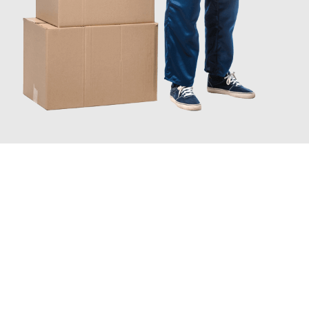
JETZT ANFRAGEN
Erleben Sie mit Umzugsmeister Bürger Bergisch Gladbach, wie
einfach und stressfrei Ihr Umzug Bergisch Gladbach