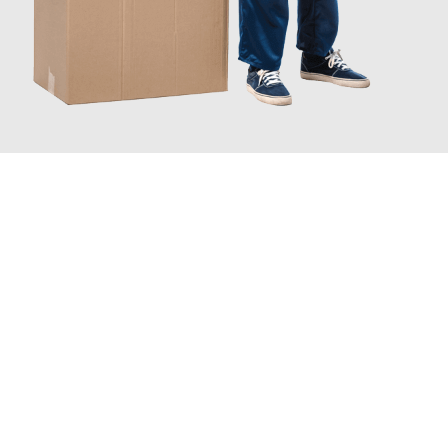
JETZT ANFRAGEN
Erleben Sie mit Umzugsmeister Bürger Bergisch Gladbach, wie
einfach und stressfrei Ihr Umzug Bergisch Gladbach Pécs
sein
kann. Unser Expertenteam steht bereit, um Ihnen einen
reibungslosen Übergang in Ihr neues Zuhause zu garantieren.