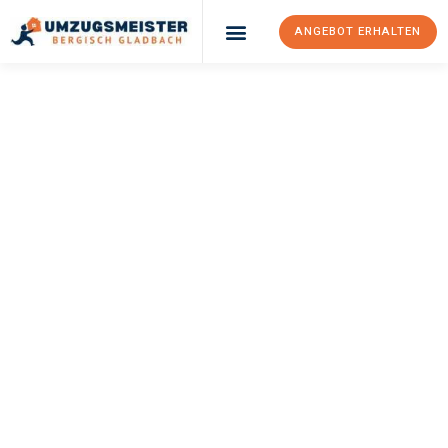
ANGEBOT ERHALTEN
UMZUGSMEISTER
BÜRGER
Umzug Bergisch
Gladbach
Pécs
Ihr Umzug Bergisch Gladbach Pécs kann so einfach sein! Erleben
Sie unseren
erstklassigen Service
und sichern Sie sich die
besten Preise in Bergisch Gladbach
.
Jetzt Ihr individuelles Angebot anfordern und den ersten
Schritt zu einem stressfreien Umzug nach Pécs machen: