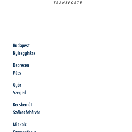
TRANSPORTE
Budapest
Nyíregyháza
Debrecen
Pécs
Győr
Szeged
Kecskemét
Székesfehérvár
Miskolc