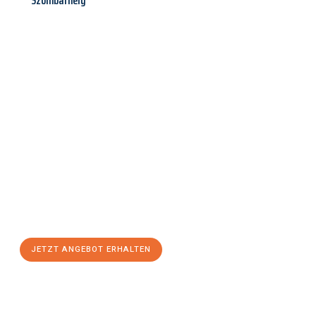
Szombathely
Jetzt anfragen &
Angebot
mit Best-Preis
erhalten!
Schicken Sie uns jetzt Ihre unverbindliche Anfrage und sichern
Sie sich Ihr
individuelles Umzugsangebot für Ihr Anliegen in
Bergisch Gladbach
zum Best-Preis! Nutzen Sie die Gelegenheit
für einen
stressfreien Umzug
mit maximalem Komfort:
JETZT ANGEBOT ERHALTEN