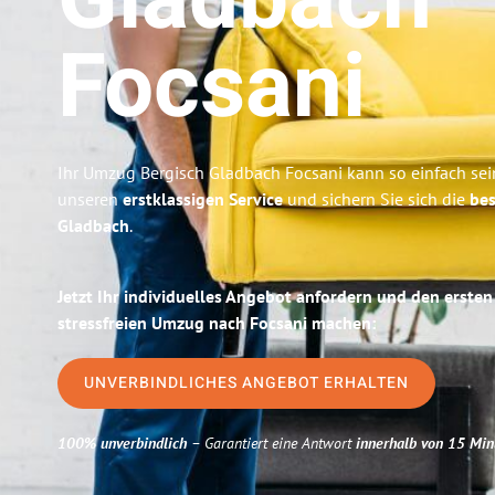
Gladbach
Focsani
Ihr Umzug Bergisch Gladbach Focsani kann so einfach sei
unseren
erstklassigen Service
und sichern Sie sich die
bes
Gladbach
.
Jetzt Ihr individuelles Angebot anfordern und den ersten
stressfreien Umzug nach Focsani machen:
UNVERBINDLICHES ANGEBOT ERHALTEN
100% unverbindlich
– Garantiert eine Antwort
innerhalb von 15 Min