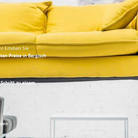
n! Erleben Sie
ten Preise in Bergisch
 Schritt zu einem
uten
.