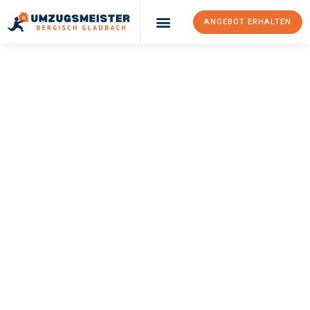
ANGEBOT ERHALTEN
UMZUGSMEISTER
BÜRGER
Umzug Bergisch
Gladbach
Bukarest
Ihr Umzug Bergisch Gladbach Bukarest kann so einfach sein!
Erleben Sie unseren
erstklassigen Service
und sichern Sie sich
die
besten Preise in Bergisch Gladbach
.
Jetzt Ihr individuelles Angebot anfordern und den ersten
Schritt zu einem stressfreien Umzug nach Bukarest
machen: