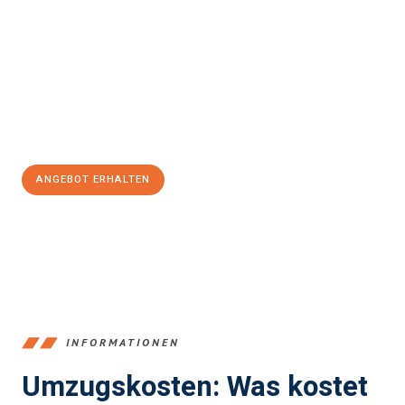
Bukarest
sein kann. Unser Expertenteam steht bereit, um Ihnen
einen reibungslosen Übergang in Ihr neues Zuhause zu
garantieren.
Jetzt
unverbindliches Angebot
erhalten &
100€ sparen:
ANGEBOT ERHALTEN
+4915792653387
INFORMATIONEN
Umzugskosten: Was kostet