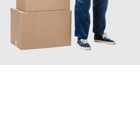
JETZT ANFRAGEN
Erleben Sie mit Umzugsmeister Bürger Bergisch Gladbach, wie
einfach und stressfrei Ihr Umzug Bergisch Gladbach