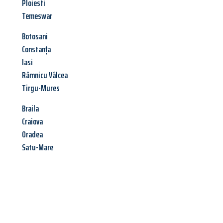
Ploiesti
Temeswar
Botosani
Constanța
Iasi
Râmnicu Vâlcea
Tirgu-Mures
Braila
Craiova
Oradea
Satu-Mare