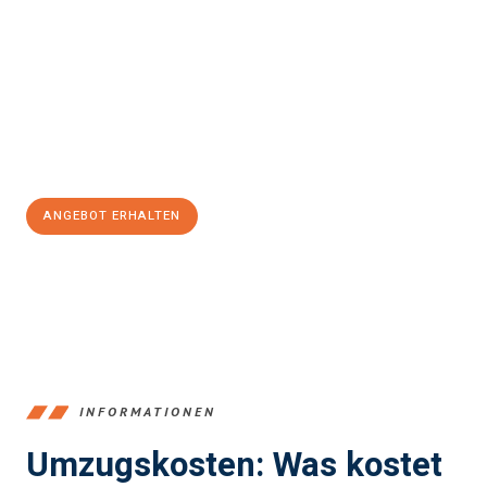
einfach und stressfrei Ihr Umzug Bergisch Gladbach Baia
Mare
sein kann. Unser Expertenteam steht bereit, um Ihnen einen
reibungslosen Übergang in Ihr neues Zuhause zu garantieren.
Jetzt
unverbindliches Angebot
erhalten &
100€ sparen:
ANGEBOT ERHALTEN
+4915792653387
INFORMATIONEN
Umzugskosten: Was kostet