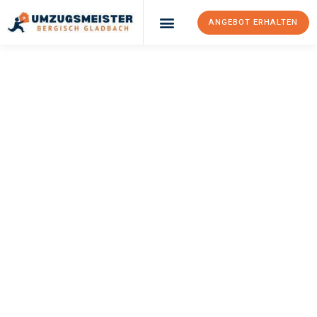
ANGEBOT ERHALTEN
UMZUGSMEISTER
BÜRGER
Umzug Bergisch
Gladbach
Baia Mare
Ihr Umzug Bergisch Gladbach Baia Mare kann so einfach sein!
Erleben Sie unseren
erstklassigen Service
und sichern Sie sich
die
besten Preise in Bergisch Gladbach
.
Jetzt Ihr individuelles Angebot anfordern und den ersten
Schritt zu einem stressfreien Umzug nach Baia Mare
machen: