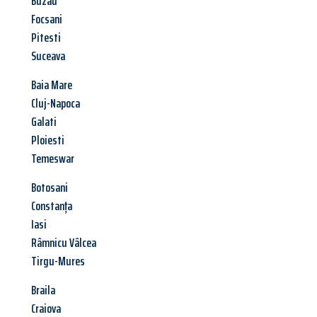
Buzau
Focsani
Pitesti
Suceava
Baia Mare
Cluj-Napoca
Galati
Ploiesti
Temeswar
Botosani
Constanța
Iasi
Râmnicu Vâlcea
Tirgu-Mures
Braila
Craiova