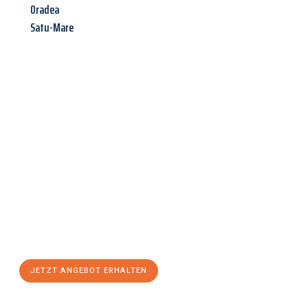
Oradea
Satu-Mare
Jetzt anfragen &
Angebot
mit Best-Preis
erhalten!
Schicken Sie uns jetzt Ihre unverbindliche Anfrage und sichern
Sie sich Ihr
individuelles Umzugsangebot für Ihr Anliegen in
Bergisch Gladbach
zum Best-Preis! Nutzen Sie die Gelegenheit
für einen
stressfreien Umzug
mit maximalem Komfort:
JETZT ANGEBOT ERHALTEN