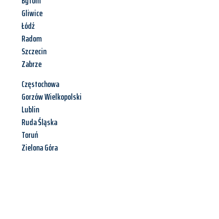
Bytom
Gliwice
Łódź
Radom
Szczecin
Zabrze
Częstochowa
Gorzów Wielkopolski
Lublin
Ruda Śląska
Toruń
Zielona Góra