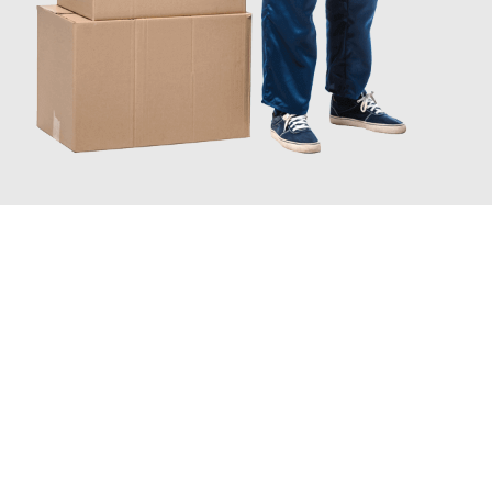
JETZT ANFRAGEN
Erleben Sie mit Umzugsmeister Bürger Bergisch Gladbach, wie
einfach und stressfrei Ihr Umzug Bergisch Gladbach
Wrocław
sein kann. Unser Expertenteam steht bereit, um Ihnen