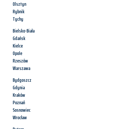
Olsztyn
Rybnik
Tychy
Bielsko-Biała
Gdańsk
Kielce
Opole
Rzeszów
Warszawa
Bydgoszcz
Gdynia
Kraków
Poznań
Sosnowiec
Wrocław