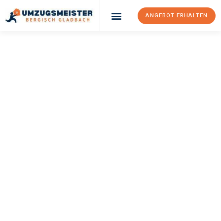
ANGEBOT ERHALTEN
UMZUGSMEISTER
BÜRGER
Umzug Bergisch
Gladbach
Wrocław
Ihr Umzug Bergisch Gladbach Wrocław kann so einfach sein!
Erleben Sie unseren
erstklassigen Service
und sichern Sie sich
die
besten Preise in Bergisch Gladbach
.
Jetzt Ihr individuelles Angebot anfordern und den ersten
Schritt zu einem stressfreien Umzug nach Wrocław machen: