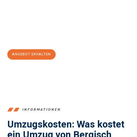
einen reibungslosen Übergang in Ihr neues Zuhause zu
garantieren.
Jetzt
unverbindliches Angebot
erhalten &
100€ sparen:
ANGEBOT ERHALTEN
+4915792653387
INFORMATIONEN
Umzugskosten: Was kostet
ein Umzug von Bergisch