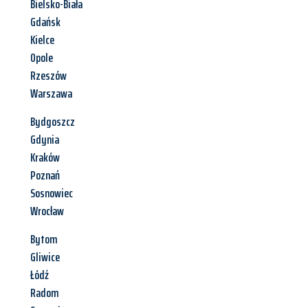
Bielsko-Biała
Gdańsk
Kielce
Opole
Rzeszów
Warszawa
Bydgoszcz
Gdynia
Kraków
Poznań
Sosnowiec
Wrocław
Bytom
Gliwice
Łódź
Radom