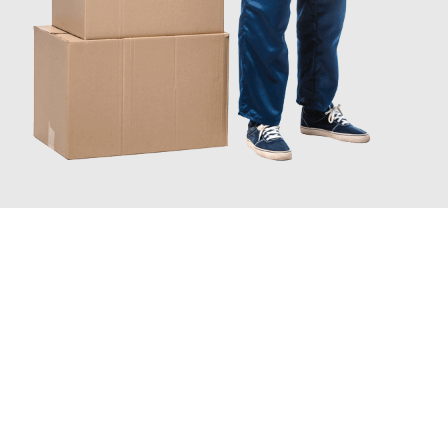
JETZT ANFRAGEN
Erleben Sie mit Umzugsmeister Bürger Bergisch Gladbach, wie
einfach und stressfrei Ihr Umzug Bergisch Gladbach