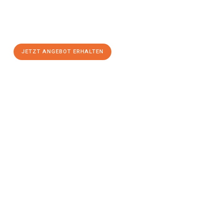
Sie sich Ihr
individuelles Umzugsangebot für Ihr Anliegen in
Bergisch Gladbach
zum Best-Preis! Nutzen Sie die Gelegenheit
für einen
stressfreien Umzug
mit maximalem Komfort:
JETZT ANGEBOT ERHALTEN