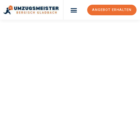
ANGEBOT ERHALTEN
UMZUGSMEISTER
BÜRGER
Umzug Bergisch
Gladbach
Białystok
Ihr Umzug Bergisch Gladbach Białystok kann so einfach sein!
Erleben Sie unseren
erstklassigen Service
und sichern Sie sich
die
besten Preise in Bergisch Gladbach
.
Jetzt Ihr individuelles Angebot anfordern und den ersten
Schritt zu einem stressfreien Umzug nach Białystok
machen: