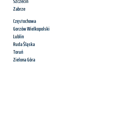
Szczecin
Zabrze
Częstochowa
Gorzów Wielkopolski
Lublin
Ruda Śląska
Toruń
Zielona Góra
Jetzt anfragen &
Angebot
mit Best-Preis
erhalten!
Schicken Sie uns jetzt Ihre unverbindliche Anfrage und sichern