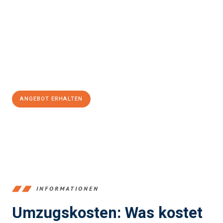
Białystok
sein kann. Unser Expertenteam steht bereit, um Ihnen
einen reibungslosen Übergang in Ihr neues Zuhause zu
garantieren.
Jetzt
unverbindliches Angebot
erhalten &
100€ sparen:
ANGEBOT ERHALTEN
+4915792653387
INFORMATIONEN
Umzugskosten: Was kostet