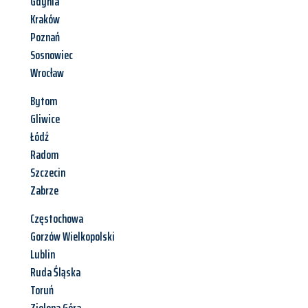
Gdynia
Kraków
Poznań
Sosnowiec
Wrocław
Bytom
Gliwice
Łódź
Radom
Szczecin
Zabrze
Częstochowa
Gorzów Wielkopolski
Lublin
Ruda Śląska
Toruń