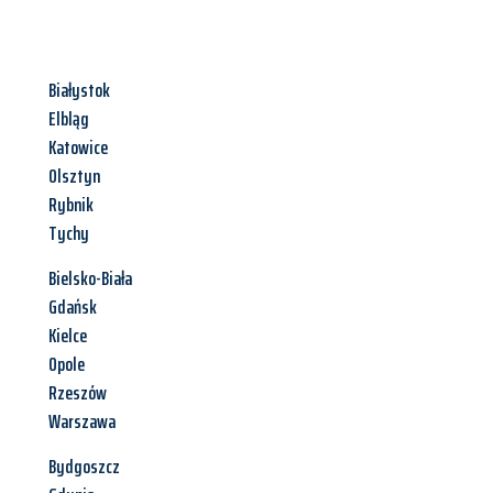
Białystok
Elbląg
Katowice
Olsztyn
Rybnik
Tychy
Bielsko-Biała
Gdańsk
Kielce
Opole
Rzeszów
Warszawa
Bydgoszcz