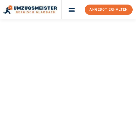
ANGEBOT ERHALTEN
UMZUGSMEISTER
BÜRGER
Umzug Bergisch
Gladbach
Tychy
Ihr Umzug Bergisch Gladbach Tychy kann so einfach sein! Erleben
Sie unseren
erstklassigen Service
und sichern Sie sich die
besten Preise in Bergisch Gladbach
.
Jetzt Ihr individuelles Angebot anfordern und den ersten
Schritt zu einem stressfreien Umzug nach Tychy machen: