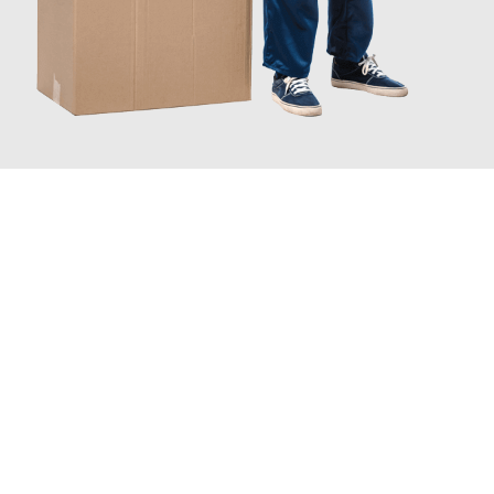
JETZT ANFRAGEN
Erleben Sie mit Umzugsmeister Bürger Bergisch Gladbach, wie
einfach und stressfrei Ihr Umzug Bergisch Gladbach
Tychy
sein kann. Unser Expertenteam steht bereit, um Ihnen einen
reibungslosen Übergang in Ihr neues Zuhause zu garantieren.