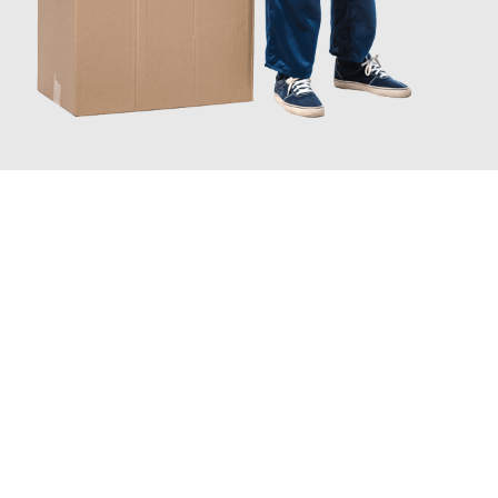
JETZT ANFRAGEN
Erleben Sie mit Umzugsmeister Bürger Bergisch Gladbach, wie
einfach und stressfrei Ihr Umzug Bergisch Gladbach
Piräus
sein kann. Unser Expertenteam steht bereit, um Ihnen einen
reibungslosen Übergang in Ihr neues Zuhause zu garantieren.