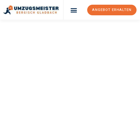
ANGEBOT ERHALTEN
UMZUGSMEISTER
BÜRGER
Umzug Bergisch
Gladbach
Piräus
Ihr Umzug Bergisch Gladbach Piräus kann so einfach sein!
Erleben Sie unseren
erstklassigen Service
und sichern Sie sich
die
besten Preise in Bergisch Gladbach
.
Jetzt Ihr individuelles Angebot anfordern und den ersten
Schritt zu einem stressfreien Umzug nach Piräus machen: